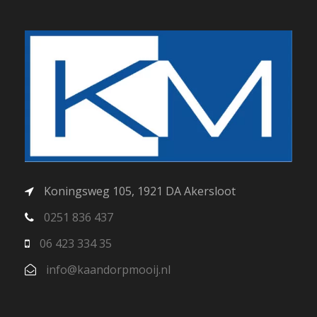
Koningsweg 105, 1921 DA Akersloot
0251 836 437
06 423 334 35
info@kaandorpmooij.nl