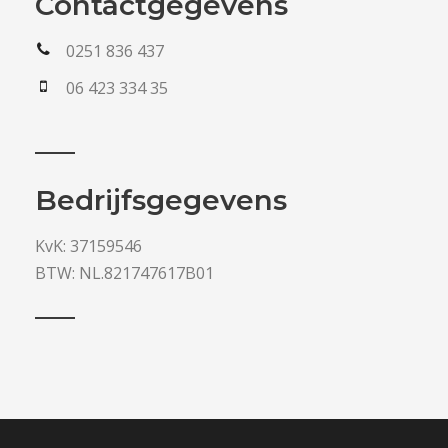
Contactgegevens
0251 836 437
06 423 334 35
Bedrijfsgegevens
KvK: 37159546
BTW: NL.821747617B01