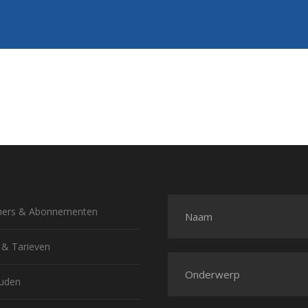
ers & Abonnement­en
r & Tarieven
uden