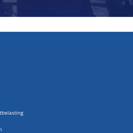
tbelasting
n