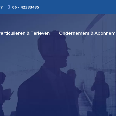
37
06 - 42333435
Particulieren & Tarieven
Ondernemers & Abonneme