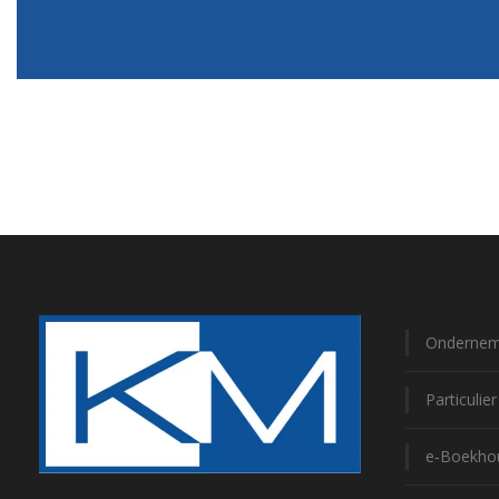
Ondernem
Particulie
e‑Boekho